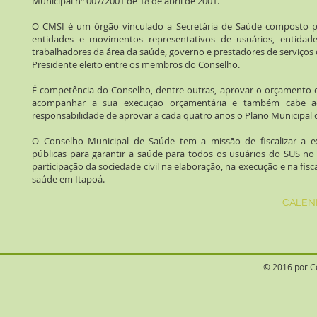
Municipal nº 007/2001 de 18 de abril de 2001.
O CMSI é um órgão vinculado a Secretária de Saúde composto p
entidades e movimentos representativos de usuários, entidade
trabalhadores da área da saúde, governo e prestadores de serviços
Presidente eleito entre os membros do Conselho.
É competência do Conselho, dentre outras, aprovar o orçamento 
acompanhar a sua execução orçamentária e também cabe 
responsabilidade de aprovar a cada quatro anos o Plano Municipal 
O Conselho Municipal de Saúde tem a missão de fiscalizar a ex
públicas para garantir a saúde para todos os usuários do SUS no
participação da sociedade civil na elaboração, na execução e na fisc
saúde em Itapoá.
CALEN
© 2016 por C